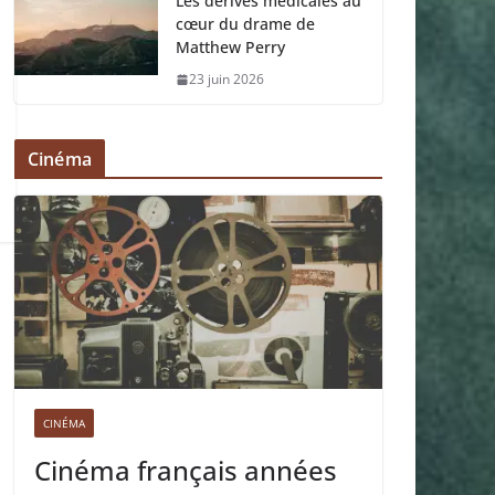
Les dérives médicales au
cœur du drame de
Matthew Perry
23 juin 2026
Cinéma
CINÉMA
Cinéma français années