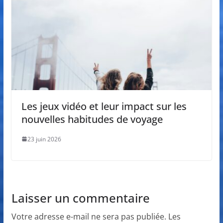
Les jeux vidéo et leur impact sur les
nouvelles habitudes de voyage
23 juin 2026
Laisser un commentaire
Votre adresse e-mail ne sera pas publiée.
Les