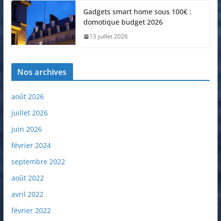
Gadgets smart home sous 100€ :
domotique budget 2026
13 juillet 2026
Nos archives
août 2026
juillet 2026
juin 2026
février 2024
septembre 2022
août 2022
avril 2022
février 2022