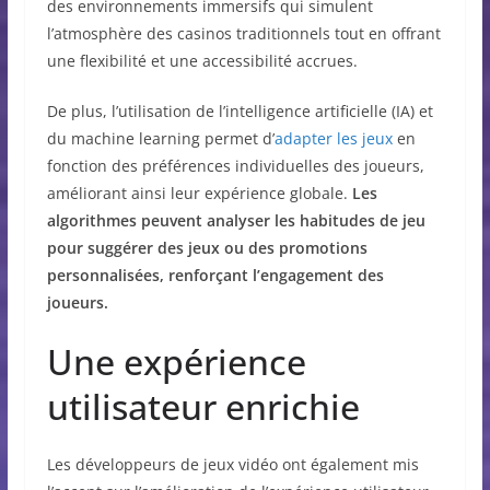
des environnements immersifs qui simulent
l’atmosphère des casinos traditionnels tout en offrant
une flexibilité et une accessibilité accrues.
De plus, l’utilisation de l’intelligence artificielle (IA) et
du machine learning permet d’
adapter les jeux
en
fonction des préférences individuelles des joueurs,
améliorant ainsi leur expérience globale.
Les
algorithmes peuvent analyser les habitudes de jeu
pour suggérer des jeux ou des promotions
personnalisées, renforçant l’engagement des
joueurs.
Une expérience
utilisateur enrichie
Les développeurs de jeux vidéo ont également mis