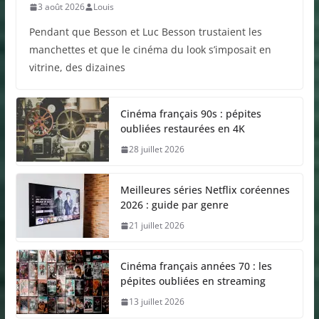
3 août 2026
Louis
Pendant que Besson et Luc Besson trustaient les
manchettes et que le cinéma du look s’imposait en
vitrine, des dizaines
Cinéma français 90s : pépites
oubliées restaurées en 4K
28 juillet 2026
Meilleures séries Netflix coréennes
2026 : guide par genre
21 juillet 2026
Cinéma français années 70 : les
pépites oubliées en streaming
13 juillet 2026