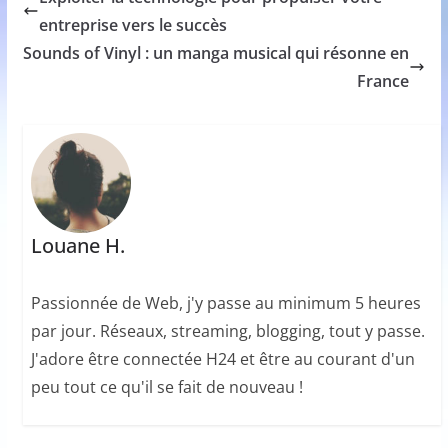
entreprise vers le succès
Sounds of Vinyl : un manga musical qui résonne en
France
Louane H.
Passionnée de Web, j'y passe au minimum 5 heures
par jour. Réseaux, streaming, blogging, tout y passe.
J'adore être connectée H24 et être au courant d'un
peu tout ce qu'il se fait de nouveau !