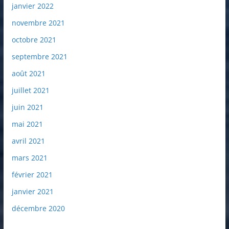
janvier 2022
novembre 2021
octobre 2021
septembre 2021
août 2021
juillet 2021
juin 2021
mai 2021
avril 2021
mars 2021
février 2021
janvier 2021
décembre 2020