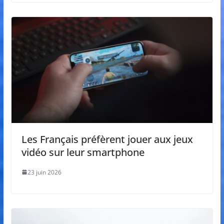
Les Français préfèrent jouer aux jeux
vidéo sur leur smartphone
23 juin 2026