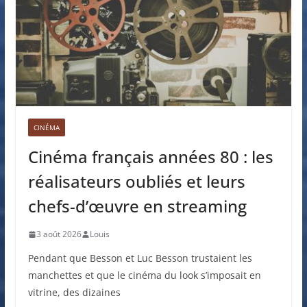
CINÉMA
Cinéma français années 80 : les
réalisateurs oubliés et leurs
chefs-d’œuvre en streaming
3 août 2026
Louis
Pendant que Besson et Luc Besson trustaient les
manchettes et que le cinéma du look s’imposait en
vitrine, des dizaines