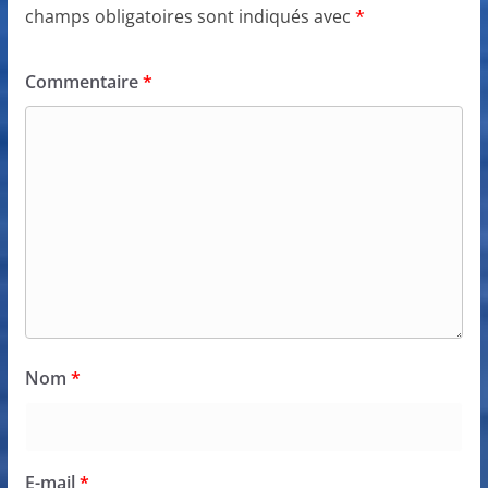
champs obligatoires sont indiqués avec
*
Commentaire
*
Nom
*
E-mail
*